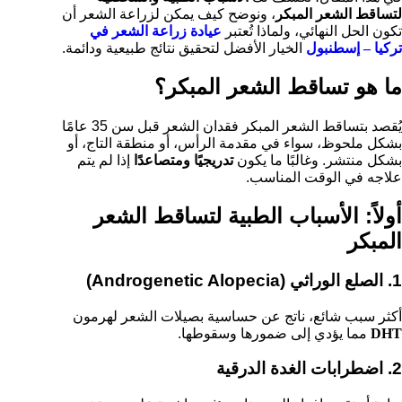
لتساقط الشعر المبكر
، ونوضح كيف يمكن لزراعة الشعر أن
تكون الحل النهائي، ولماذا تُعتبر
عيادة زراعة الشعر في
تركيا – إسطنبول
الخيار الأفضل لتحقيق نتائج طبيعية ودائمة.
ما هو تساقط الشعر المبكر؟
يُقصد بتساقط الشعر المبكر فقدان الشعر قبل سن 35 عامًا
بشكل ملحوظ، سواء في مقدمة الرأس، أو منطقة التاج، أو
بشكل منتشر. وغالبًا ما يكون
تدريجيًا ومتصاعدًا
إذا لم يتم
علاجه في الوقت المناسب.
أولاً: الأسباب الطبية لتساقط الشعر
المبكر
1. الصلع الوراثي (Androgenetic Alopecia)
أكثر سبب شائع، ناتج عن حساسية بصيلات الشعر لهرمون
DHT
مما يؤدي إلى ضمورها وسقوطها.
2. اضطرابات الغدة الدرقية