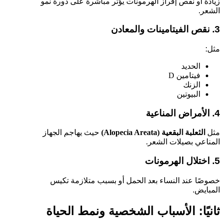
زيادة أو نقص إفراز الهرمونات يؤثر مباشرة على دورة نمو
الشعر.
3. نقص الفيتامينات والمعادن
مثل:
الحديد
فيتامين D
الزنك
البيوتين
4. الأمراض المناعية
مثل
الثعلبة البقعية (Alopecia Areata)
حيث يهاجم الجهاز
المناعي بصيلات الشعر.
5. اختلال الهرمونات
خصوصًا عند النساء بعد الحمل أو بسبب متلازمة تكيس
المبايض.
ثانيًا: الأسباب الشخصية ونمط الحياة