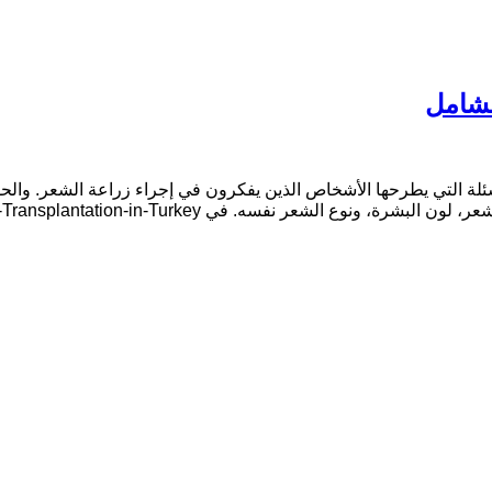
لشامل
سئلة التي يطرحها الأشخاص الذين يفكرون في إجراء زراعة الشعر. والح
. في Hair-Transplantation-in-Turkey يتم تقييم كل حالة […]