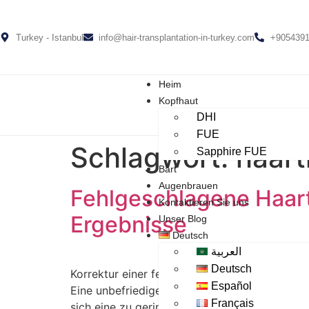
Turkey - Istanbul
info@hair-transplantation-in-turkey.com
+905439
Heim
Kopfhaut
DHI
FUE
Schlagwort:
haart
Sapphire FUE
Bart
Augenbrauen
Fehlgeschlagene Haart
Kontaktieren Sie uns
Ergebnisse
Unser Blog
Deutsch
العربية
Deutsch
Korrektur einer fehlgeschlagenen Haartranspl
Español
Eine unbefriedigende Haartransplantation bed
Français
sich eine zu geringe Dichte, eine unnatürlich