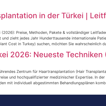
e Planung einer Reparaturbehandlung […]
plantation in der Türkei | Lei
i (2026): Preise, Methoden, Pakete & vollständiger Leitfad
lt und zieht jedes Jahr Hunderttausende internationale Pati
splant Cost in Turkey) suchen, möchten Sie wahrscheinlich 
kei 2026: Neueste Techniken 
 führendes Zentrum für Haartransplantation (Hair Transplan
eise und hochqualifizierter medizinischer Expertise. In der
den mit individuell abgestimmten Behandlungsplänen kombin