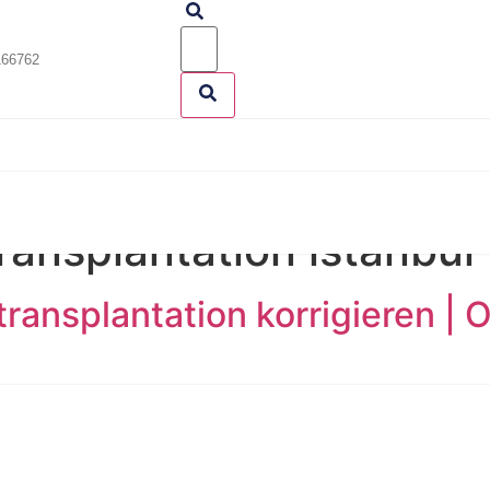
166762
ransplantation istanbul
ransplantation korrigieren | 
antation Kann eine fehlgeschlagene Haartransplantation ko
eutet nicht automatisch, dass das Ergebnis nicht mehr verb
e Haarlinie, falsche Wuchsrichtungen oder eine ungleichmäßi