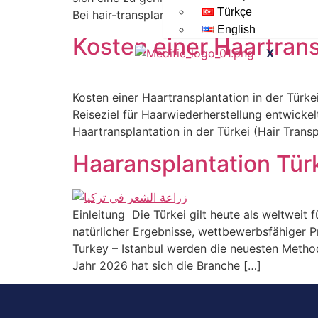
Türkçe
Bei hair-transplantation-in-turkey beginnt di
English
Kosten einer Haartrans
X
Kosten einer Haartransplantation in der Türke
Reiseziel für Haarwiederherstellung entwicke
Haartransplantation in der Türkei (Hair Tran
Haaransplantation Tür
Einleitung Die Türkei gilt heute als weltweit
natürlicher Ergebnisse, wettbewerbsfähiger Pr
Turkey – Istanbul werden die neuesten Metho
Jahr 2026 hat sich die Branche […]