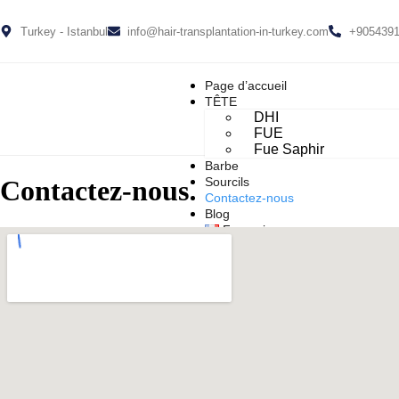
Turkey - Istanbul
info@hair-transplantation-in-turkey.com
+905439
Page d’accueil
TÊTE
DHI
FUE
Fue Saphir
Barbe
Sourcils
Contactez-nous
Contactez-nous
Blog
Français
العربية
Deutsch
Español
Français
Türkçe
English
X